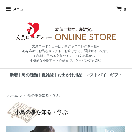
0
メニュー
文鳥ロードショーは小鳥グッズコレクター様へ
心を込めてお品をセレクト・お送りする、通販サイトです。
お気軽に選べる文鳥やインコの文房具から、
本格的な小鳥アート作品まで。ラッピングもOK！
新着
|
鳥の種類
|
夏雑貨
|
お出かけ用品
|
マストバイ
|
ギフト
ホーム
>
小鳥の事を知る・学ぶ
小鳥の事を知る・学ぶ