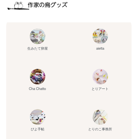
aietta
生みたて卵屋
Cha Chatto
とりアート
ぴよ手帖
とりのこ事務所