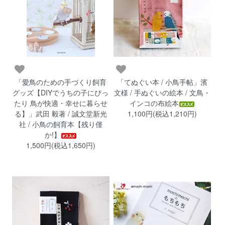
「愛鳥のための手づくり飼育
「てぬぐい本 / 小鳥手帖」濱
グッズ【DIYでうちの子にぴっ
文様 / 手ぬぐいの絵本 / 文鳥・
たり 鳥が快適・幸せに暮らせ
インコの布絵本
る】」武田 毅著 / 誠文堂新光
1,100円(税込1,210円)
社 / 小鳥の飼育本【残り僅
か!】
1,500円(税込1,650円)