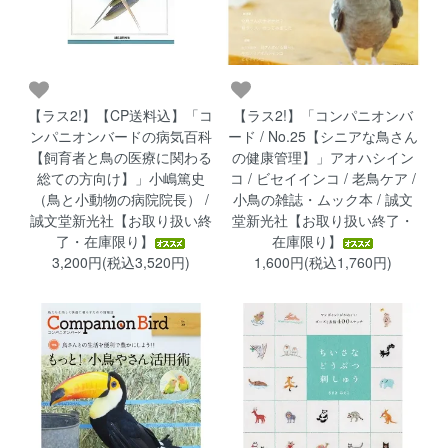
【ラス2!】【CP送料込】「コ
【ラス2!】「コンパニオンバ
ンパニオンバードの病気百科
ード / No.25【シニアな鳥さん
【飼育者と鳥の医療に関わる
の健康管理】」アオハシイン
総ての方向け】」小嶋篤史
コ / ビセイインコ / 老鳥ケア /
（鳥と小動物の病院院長） /
小鳥の雑誌・ムック本 / 誠文
誠文堂新光社【お取り扱い終
堂新光社【お取り扱い終了・
了・在庫限り】
在庫限り】
3,200円(税込3,520円)
1,600円(税込1,760円)