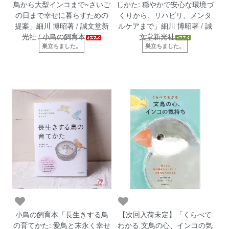
鳥から大型インコまで~さいご
しかた: 穏やかで安心な環境づ
の日まで幸せに暮らすための
くりから、リハビリ、メンタ
提案」細川 博昭著 / 誠文堂新
ルケアまで」細川 博昭著 / 誠
光社 / 小鳥の飼育本
文堂新光社
巣立ちました。
巣立ちました。
小鳥の飼育本「長生きする鳥
【次回入荷未定】「くらべて
の育てかた: 愛鳥と末永く幸せ
わかる 文鳥の心、インコの気