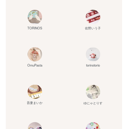
佐野いう子
TORINOS
OmuPasta
torinotorio
吾妻まいか
ゆにゃとりす