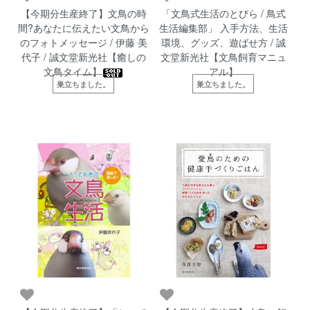
【今期分生産終了】文鳥の時
「文鳥式生活のとびら / 鳥式
間?あなたに伝えたい文鳥から
生活編集部」 入手方法、生活
のフォトメッセージ / 伊藤 美
環境、グッズ、遊ばせ方 / 誠
代子 / 誠文堂新光社【癒しの
文堂新光社【文鳥飼育マニュ
文鳥タイム】
アル】
巣立ちました。
巣立ちました。