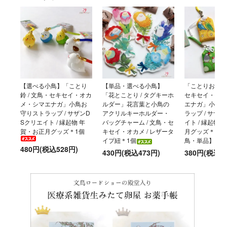
【選べる小鳥】「ことり
【単品・選べる小鳥】
「ことりおまもり
鈴 / 文鳥・セキセイ・オカ
「花とことり / タグキーホ
セキセイ・オカ
メ・シマエナガ」小鳥お
ルダー」花言葉と小鳥の
エナガ」小鳥お
守りストラップ / サザンD
アクリルキーホルダー・
ラップ / サザ
Sクリエイト / 縁起物 年
バッグチャーム / 文鳥・セ
イト / 縁起物
賀・お正月グッズ＊1個
キセイ・オカメ / レザータ
月グッズ＊【選
イプ紐＊1個
鳥・単品】
480円(税込528円)
430円(税込473円)
380円(税込4