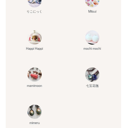
りこにっく
Mitsui
Happi Happi
mochi mochi
mamimoon
七宝花毱
mimeru