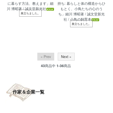
に暮らす方法、教えます」細
持ち: 暮らしと体の構造からひ
川 博昭著 / 誠文堂新光社
もとく、小鳥たちの心のう
巣立ちました。
ち」細川 博昭著 / 誠文堂新光
社 / 小鳥の飼育本
巣立ちました。
« Prev
Next »
43
商品中
1-36
商品
作家＆企業一覧