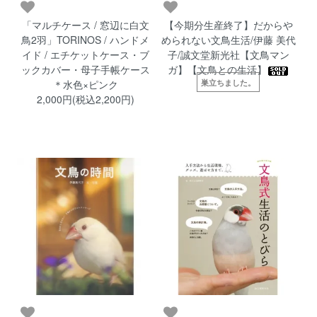
「マルチケース / 窓辺に白文
【今期分生産終了】だからや
鳥2羽」TORINOS / ハンドメ
められない文鳥生活/伊藤 美代
イド / エチケットケース・ブ
子/誠文堂新光社【文鳥マン
ックカバー・母子手帳ケース
ガ】【文鳥との生活】
巣立ちました。
＊水色×ピンク
2,000円(税込2,200円)