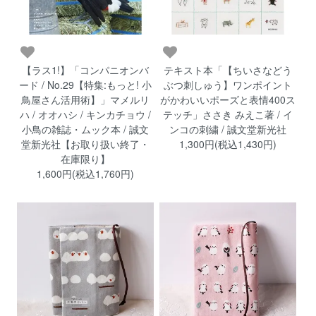
【ラス1!】「コンパニオンバ
テキスト本「【ちいさなどう
ード / No.29【特集:もっと! 小
ぶつ刺しゅう】ワンポイント
鳥屋さん活用術】」マメルリ
がかわいいポーズと表情400ス
ハ / オオハシ / キンカチョウ /
テッチ」ささき みえこ著 / イ
小鳥の雑誌・ムック本 / 誠文
ンコの刺繍 / 誠文堂新光社
堂新光社【お取り扱い終了・
1,300円(税込1,430円)
在庫限り】
1,600円(税込1,760円)