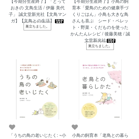
【今期分生産終了】「とって
【今期分生産終了】小鳥の飼
おきの 文鳥生活 / 伊藤 美代
育本「愛鳥のための健康手づ
子」 誠文堂新光社【文鳥マン
くりごはん」小鳥も大きな鳥
ガ】【文鳥との生活】
さんも喜ぶ シード・ペレッ
巣立ちました。
ト・野菜・くだものを使った
かんたんレシピ / 後藤美穂 / 誠
文堂新光社
巣立ちました。
「うちの鳥の老いじたく: ~小
小鳥の飼育本「老鳥との暮ら