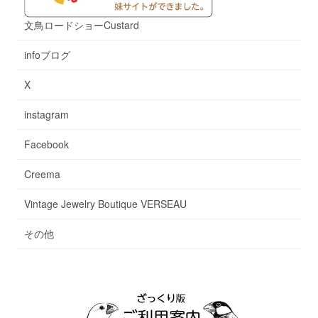
文鳥ロードショーCustard
infoブログ
X
instagram
Facebook
Creema
Vintage Jewelry Boutique VERSEAU
その他