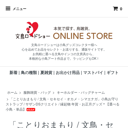
0
メニュー
文鳥ロードショーは小鳥グッズコレクター様へ
心を込めてお品をセレクト・お送りする、通販サイトです。
お気軽に選べる文鳥やインコの文房具から、
本格的な小鳥アート作品まで。ラッピングもOK！
新着
|
鳥の種類
|
夏雑貨
|
お出かけ用品
|
マストバイ
|
ギフト
ホーム
>
服飾雑貨・バッグ
>
キーホルダー・バッグチャーム
>
「ことりおまもり / 文鳥・セキセイ・オカメ・シマエナガ」小鳥お守り
ストラップ / サザンDSクリエイト / 縁起物 年賀・お正月グッズ＊【選べる
小鳥・単品】
「ことりおまもり / 文鳥・セ