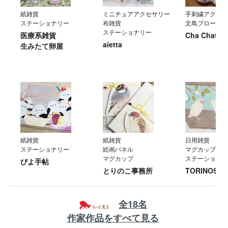
紙雑貨
ミニチュアアクセサリー
手刺繍アクセサ
ステーショナリー
布雑貨
文鳥ブローチ
ステーショナリー
医療系雑貨
Cha Chatto
aietta
生みたて卵屋
紙雑貨
紙雑貨
日用雑貨
ステーショナリー
絵画パネル
マグカップ・グ
マグカップ
ステーショナリ
ぴよ手帖
とりのこ事務所
TORINOS
全18名
作家作品をすべて見る