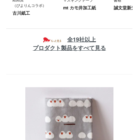
（ぴよりんコラボ）
mt カモ井加工紙
誠文堂新光社
古川紙工
全19社以上
プロダクト製品をすべて見る