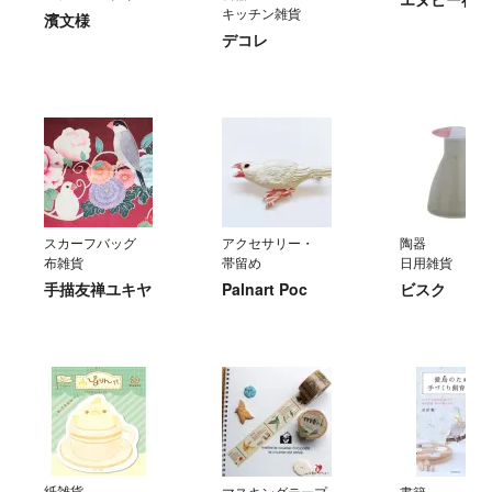
キッチン雑貨
濱文様
デコレ
スカーフバッグ
アクセサリー・
陶器
布雑貨
帯留め
日用雑貨
手描友禅ユキヤ
Palnart Poc
ビスク
紙雑貨
マスキングテープ
書籍