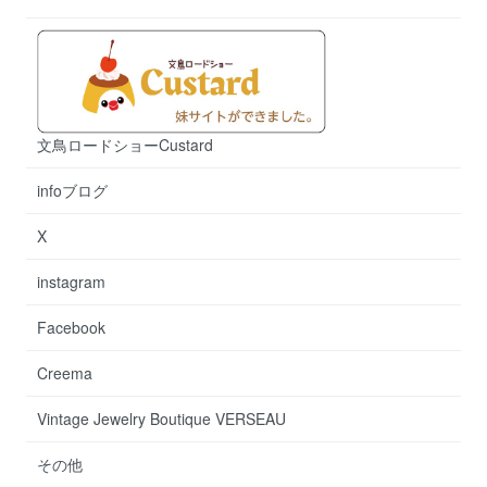
文鳥ロードショーCustard
infoブログ
X
instagram
Facebook
Creema
Vintage Jewelry Boutique VERSEAU
その他