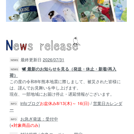
最終更新日
2026/07/31
NEWS
🕊️ 最新のお知らせを見る（発送・休止・新着/再入
NEWS
荷）
この度の令和8年熊本地震に際しまして、
被災された皆様に
は、謹んでお見舞いを申し上げます。
現在、一部地域にお届け停止・遅延情報がございます。
infoブログ
お盆休み8/13(木)～ 16(日)
/
営業日カレンダ
INFO
ー
お急ぎ発送：受付中
INFO
(
※対象商品のみ
)