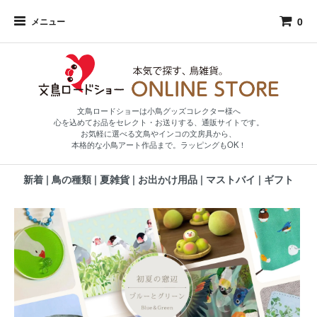
0
メニュー
文鳥ロードショーは小鳥グッズコレクター様へ
心を込めてお品をセレクト・お送りする、通販サイトです。
お気軽に選べる文鳥やインコの文房具から、
本格的な小鳥アート作品まで。ラッピングもOK！
新着
|
鳥の種類
|
夏雑貨
|
お出かけ用品
|
マストバイ
|
ギフト