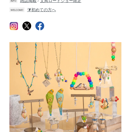
雑誌掲載
/
文鳥ロードショー限定
INFO
🔰初めての方へ
WELCOME!