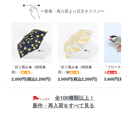
〜新着・再入荷より店主オススメ〜
「折り畳み傘（晴雨兼
「折り畳み傘（晴雨兼
「ブローチ / 
用） /
...
用）/ 耐
...
ル
...
2,000円(税込2,200円)
2,000円(税込2,200円)
3,600円(税込
全100種類以上！
新作・再入荷をすべて見る