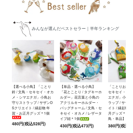
みんなが選んだベストセラー｜半年ランキング
【選べる小鳥】「ことり
【単品・選べる小鳥】
「ことりおまもり
鈴 / 文鳥・セキセイ・オカ
「花とことり / タグキーホ
セキセイ・オカ
メ・シマエナガ」小鳥お
ルダー」花言葉と小鳥の
エナガ」小鳥お
守りストラップ / サザンD
アクリルキーホルダー・
ラップ / サザ
Sクリエイト / 縁起物 年
バッグチャーム / 文鳥・セ
イト / 縁起物
賀・お正月グッズ＊1個
キセイ・オカメ / レザータ
月グッズ＊【選
イプ紐＊1個
鳥・単品】
480円(税込528円)
430円(税込473円)
380円(税込4