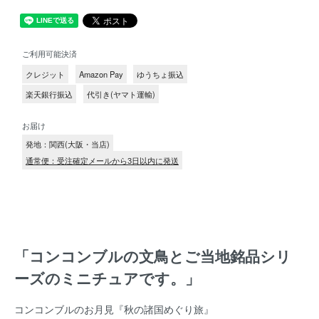
ご利用可能決済
クレジット
Amazon Pay
ゆうちょ振込
楽天銀行振込
代引き(ヤマト運輸)
お届け
発地：関西(大阪・当店)
通常便：受注確定メールから3日以内に発送
「コンコンブルの文鳥とご当地銘品シリ
ーズのミニチュアです。」
コンコンブルのお月見『秋の諸国めぐり旅』