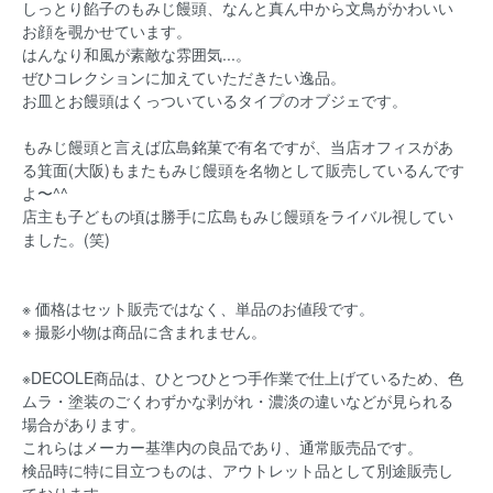
しっとり餡子のもみじ饅頭、なんと真ん中から文鳥がかわいい
お顔を覗かせています。
はんなり和風が素敵な雰囲気...。
ぜひコレクションに加えていただきたい逸品。
お皿とお饅頭はくっついているタイプのオブジェです。
もみじ饅頭と言えば広島銘菓で有名ですが、当店オフィスがあ
る箕面(大阪)もまた
もみじ饅頭を名物として販売しているんです
よ〜^^
店主も子どもの頃は勝手に広島もみじ饅頭をライバル視してい
ました。(笑)
※ 価格はセット販売ではなく、単品のお値段です。
※ 撮影小物は商品に含まれません。
※DECOLE商品は、ひとつひとつ手作業で仕上げているため、色
ムラ・塗装のごくわずかな剥がれ・
濃淡の違いなどが見られる
場合があります。
これらはメーカー基準内の良品であり、通常販売品です。
検品時に特に目立つものは、アウトレット品として別途販売し
ております。