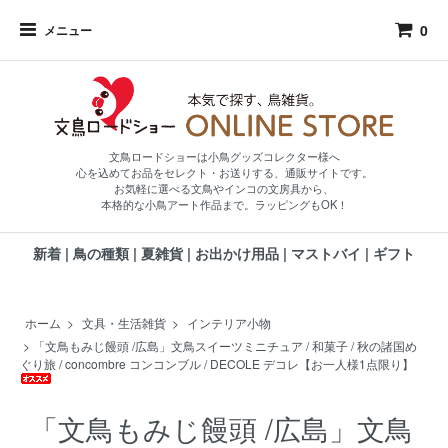
0
メニュー
文鳥ロードショーは小鳥グッズコレクター様へ
心を込めてお品をセレクト・お送りする、通販サイトです。
お気軽に選べる文鳥やインコの文房具から、
本格的な小鳥アート作品まで。ラッピングもOK！
新着
|
鳥の種類
|
夏雑貨
|
お出かけ用品
|
マストバイ
|
ギフト
ホーム
>
文具・生活雑貨
>
インテリア小物
>
「文鳥もみじ饅頭 /広島」文鳥スイーツミニチュア / 和菓子 / 秋の諸国め
ぐり旅 / concombre コンコンブル / DECOLE デコレ【お一人様1点限り】
「文鳥もみじ饅頭 /広島」文鳥