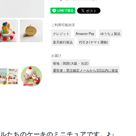
ご利用可能決済
クレジット
Amazon Pay
ゆうちょ振込
楽天銀行振込
代引き(ヤマト運輸)
お届け
発地：関西(大阪・当店)
通常便：受注確定メールから3日以内に発送
ルたちのケーキのミニチュアです。♪」