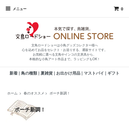
0
メニュー
文鳥ロードショーは小鳥グッズコレクター様へ
心を込めてお品をセレクト・お送りする、通販サイトです。
お気軽に選べる文鳥やインコの文房具から、
本格的な小鳥アート作品まで。ラッピングもOK！
新着
|
鳥の種類
|
夏雑貨
|
お出かけ用品
|
マストバイ
|
ギフト
ホーム
>
春のオススメ
>
ポーチ新調！
ポーチ新調！