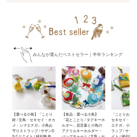
みんなが選んだベストセラー｜半年ランキング
【選べる小鳥】「ことり
【単品・選べる小鳥】
「ことりおまもり
鈴 / 文鳥・セキセイ・オカ
「花とことり / タグキーホ
セキセイ・オカ
メ・シマエナガ」小鳥お
ルダー」花言葉と小鳥の
エナガ」小鳥お
守りストラップ / サザンD
アクリルキーホルダー・
ラップ / サザ
Sクリエイト / 縁起物 年
バッグチャーム / 文鳥・セ
イト / 縁起物