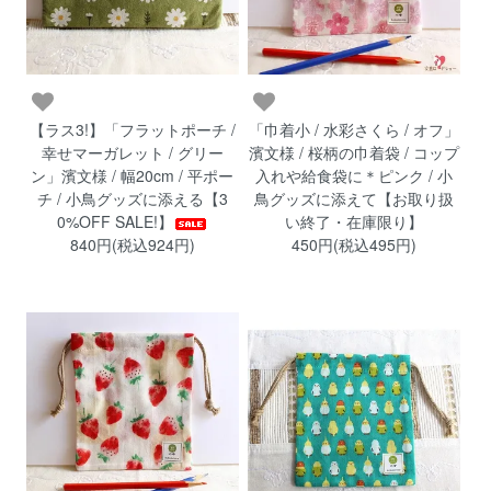
【ラス3!】「フラットポーチ /
「巾着小 / 水彩さくら / オフ」
幸せマーガレット / グリー
濱文様 / 桜柄の巾着袋 / コップ
ン」濱文様 / 幅20cm / 平ポー
入れや給食袋に＊ピンク / 小
チ / 小鳥グッズに添える【3
鳥グッズに添えて【お取り扱
0%OFF SALE!】
い終了・在庫限り】
840円(税込924円)
450円(税込495円)