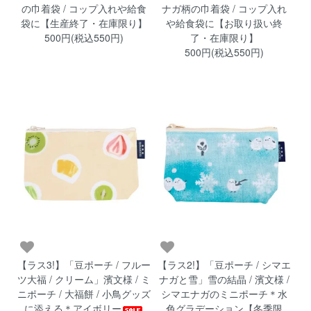
の巾着袋 / コップ入れや給食
ナガ柄の巾着袋 / コップ入れ
袋に【生産終了・在庫限り】
や給食袋に【お取り扱い終
500円(税込550円)
了・在庫限り】
500円(税込550円)
【ラス3!】「豆ポーチ / フルー
【ラス2!】「豆ポーチ / シマエ
ツ大福 / クリーム」濱文様 / ミ
ナガと雪」雪の結晶 / 濱文様 /
ニポーチ / 大福餅 / 小鳥グッズ
シマエナガのミニポーチ＊水
に添える＊アイボリー
色グラデーション【冬季限