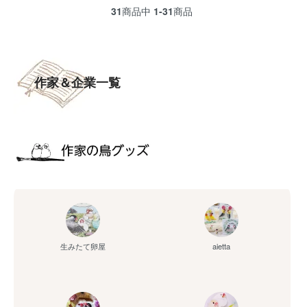
31
商品中
1-31
商品
作家＆企業一覧
aietta
生みたて卵屋