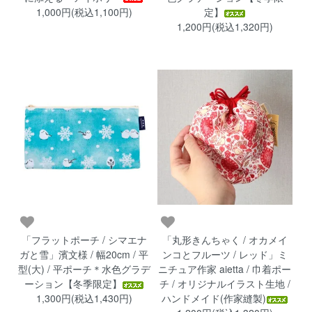
1,000円(税込1,100円)
定】
1,200円(税込1,320円)
「フラットポーチ / シマエナ
「丸形きんちゃく / オカメイ
ガと雪」濱文様 / 幅20cm / 平
ンコとフルーツ / レッド」ミ
型(大) / 平ポーチ＊水色グラデ
ニチュア作家 aietta / 巾着ポー
ーション【冬季限定】
チ / オリジナルイラスト生地 /
1,300円(税込1,430円)
ハンドメイド(作家縫製)