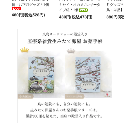
賀・お正月グッズ＊1個
キセイ・オカメ / レザータ
月グッズ＊【選
イプ紐＊1個
鳥・単品】
480円(税込528円)
430円(税込473円)
380円(税込4