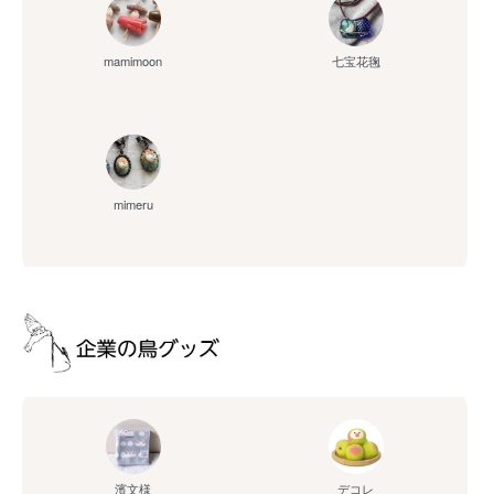
mamimoon
七宝花毱
mimeru
濱文様
デコレ