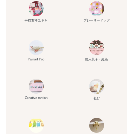
手描友禅ユキヤ
プレーリードッグ
Palnart Poc
輸入菓子・紅茶
Creative motion
包む