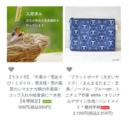
【ラスト3!】「巾着小 / 雪あそ
「フラットポーチ（大きいサ
び / ミズイロ」濱文様 / 雪の風
イズ） / まんまるたまご：文
景のシマエナガ柄の巾着袋 /
鳥 / ノーマル・ブルーver」ミ
コップ入れや給食袋に＊水色
ニチュア作家 aietta / オリジナ
【冬季限定】
ルデザイン生地 / ハンドメイ
500円(税込550円)
ド＊幾何学柄
2,100円(税込2,310円)