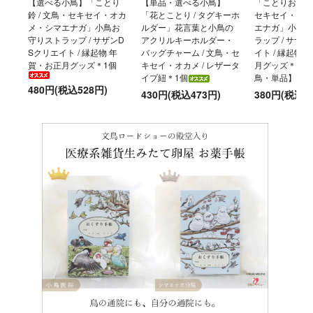
【選べる小鳥】「ことり
【単品・選べる小鳥】
「ことりおまもり
鈴 / 文鳥・セキセイ・オカ
「花とことり / タグキーホ
セキセイ・オカ
メ・シマエナガ」小鳥お
ルダー」花言葉と小鳥の
エナガ」小鳥お
守りストラップ / サザンD
アクリルキーホルダー・
ラップ / サザ
Sクリエイト / 縁起物 年
バッグチャーム / 文鳥・セ
イト / 縁起物
賀・お正月グッズ＊1個
キセイ・オカメ / レザータ
月グッズ＊【選
イプ紐＊1個
鳥・単品】
480円(税込528円)
430円(税込473円)
380円(税込4