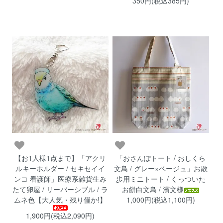
350円(税込385円)
【お1人様1点まで】「アクリ
「おさんぽトート / おしくら
ルキーホルダー / セキセイイ
文鳥 / グレー×ベージュ」お散
ンコ 看護師」医療系雑貨生み
歩用ミニトート / くっついた
たて卵屋 / リーバーシブル / ラ
お餅白文鳥 / 濱文様
ムネ色【大人気・残り僅か!】
1,000円(税込1,100円)
1,900円(税込2,090円)