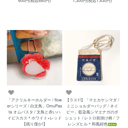
600円(税込660円)
1,300円(税込1,430円)
「アクリルキーホルダー / flow
【ラス1!】「マエカケシマダ /
erシリーズ / 白文鳥」OmuPas
ミニショルダーバッグ / ネイ
ta オムパスタ / 文鳥と赤いハ
ビー」藍染風シマエナガのポ
イビスカス＊ホワイト×レッド
シェット / レトロ前掛け柄 / フ
【残り僅か!】
レンズヒル＊和風紺色