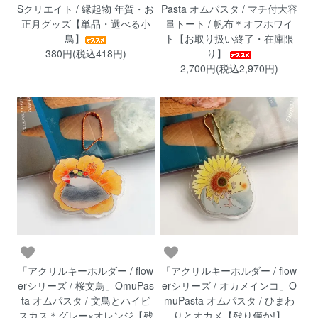
Sクリエイト / 縁起物 年賀・お
Pasta オムパスタ / マチ付大容
正月グッズ【単品・選べる小
量トート / 帆布＊オフホワイ
鳥】
ト【お取り扱い終了・在庫限
380円(税込418円)
り】
2,700円(税込2,970円)
「アクリルキーホルダー / flow
「アクリルキーホルダー / flow
erシリーズ / 桜文鳥」OmuPas
erシリーズ / オカメインコ」O
ta オムパスタ / 文鳥とハイビ
muPasta オムパスタ / ひまわ
スカス＊グレー×オレンジ【残
りとオカメ【残り僅か!】