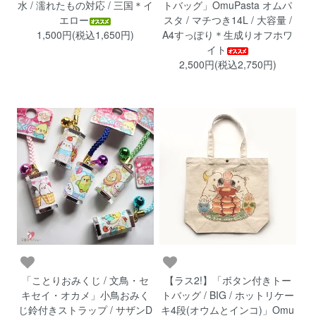
水 / 濡れたもの対応 / 三国＊イ
トバッグ」OmuPasta オムパ
エロー
スタ / マチつき14L / 大容量 /
1,500円(税込1,650円)
A4すっぽり＊生成りオフホワ
イト
2,500円(税込2,750円)
「ことりおみくじ / 文鳥・セ
【ラス2!】「ボタン付きトー
キセイ・オカメ」小鳥おみく
トバッグ / BIG / ホットリケー
じ鈴付きストラップ / サザンD
キ4段(オウムとインコ)」Omu