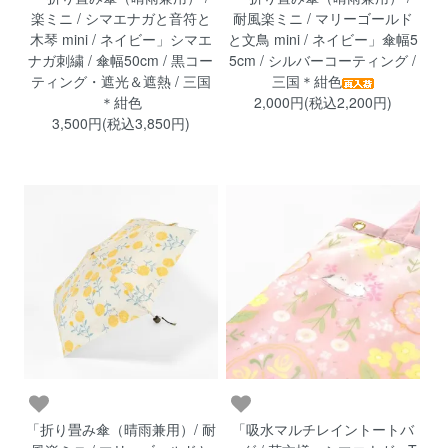
楽ミニ / シマエナガと音符と
耐風楽ミニ / マリーゴールド
木琴 mini / ネイビー」シマエ
と文鳥 mini / ネイビー」傘幅5
ナガ刺繍 / 傘幅50cm / 黒コー
5cm / シルバーコーティング /
ティング・遮光＆遮熱 / 三国
三国＊紺色
＊紺色
2,000円(税込2,200円)
3,500円(税込3,850円)
「折り畳み傘（晴雨兼用）/ 耐
「吸水マルチレイントートバ