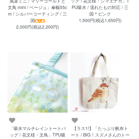
風楽ミニ / マリーゴールドと
ッグ / 花文様・シマエナガ」T
文鳥 mini / ベージュ」傘幅55c
PU吸水 / 濡れたもの対応 / 三
m / シルバーコーティング / 三
国＊ピンク
国
1,500円(税込1,650円)
2,000円(税込2,200円)
「吸水マルチレイントートバ
【ラス1!】「たっぷり帆布ト
ッグ / 花文様・文鳥」TPU吸
ート / BIG！スズメさんのトー