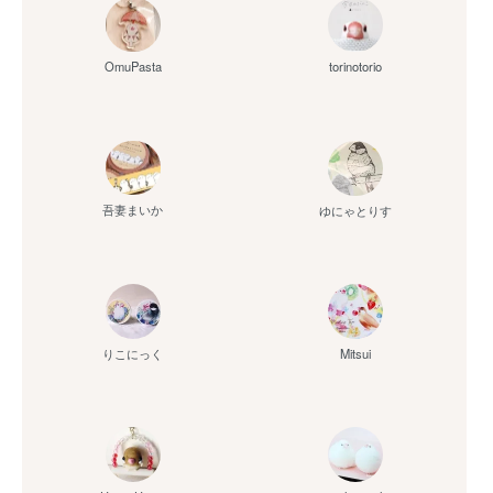
OmuPasta
torinotorio
吾妻まいか
ゆにゃとりす
りこにっく
Mitsui