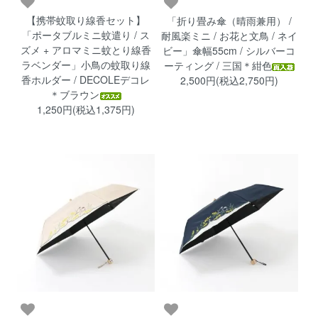
【携帯蚊取り線香セット】
「折り畳み傘（晴雨兼用） /
「ポータブルミニ蚊遣り / ス
耐風楽ミニ / お花と文鳥 / ネイ
ズメ + アロマミニ蚊とり線香
ビー」傘幅55cm / シルバーコ
ラベンダー」小鳥の蚊取り線
ーティング / 三国＊紺色
香ホルダー / DECOLEデコレ
2,500円(税込2,750円)
＊ブラウン
1,250円(税込1,375円)