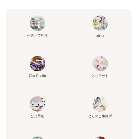
aietta
生みたて卵屋
Cha Chatto
とりアート
ぴよ手帖
とりのこ事務所