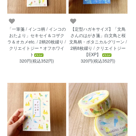
「一筆箋 / インコ柄 / インコの
【定型ハガキサイズ】「文鳥
おたより」セキセイ＆コザク
さんのはがき箋」白文鳥と桜
ラ＆オカメetc. / 2柄20枚綴り /
文鳥柄・ボタニカルグリーン /
クリエイトジー＊オフホワイ
2柄8枚綴り / クリエイトジー
ト
【EXP】
320円(税込352円)
320円(税込352円)