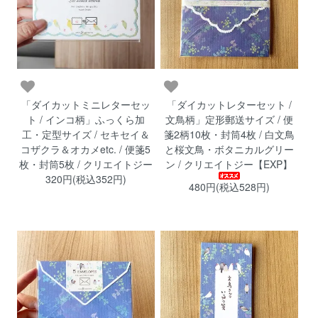
「ダイカットミニレターセッ
「ダイカットレターセット /
ト / インコ柄」ふっくら加
文鳥柄」定形郵送サイズ / 便
工・定型サイズ / セキセイ＆
箋2柄10枚・封筒4枚 / 白文鳥
コザクラ＆オカメetc. / 便箋5
と桜文鳥・ボタニカルグリー
枚・封筒5枚 / クリエイトジー
ン / クリエイトジー【EXP】
320円(税込352円)
480円(税込528円)