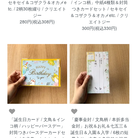
セキセイ＆コザクラ＆オカメe
/ インコ柄」中紙4種類＆封筒
tc. / 2柄30枚綴り / クリエイト
つきカードセット / セキセイ
ジー
＆コザクラ＆オカメetc. / クリ
280円(税込308円)
エイトジー
300円(税込330円)
「誕生日カード / 文鳥＆イン
「慶事金封 / 文鳥柄 / 本折多当
コ柄 / ハッピーバースデー」
金封」お祝＆お礼＆七五三＆
封筒つきバースデーカードセ
誕生日＆入園＆入学 / 6枚の短