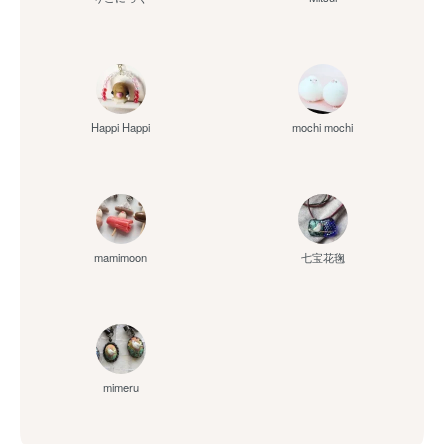
Happi Happi
mochi mochi
mamimoon
七宝花毱
mimeru