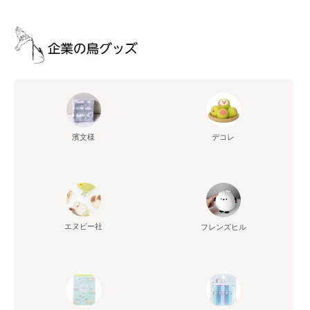
濱文様
デコレ
エヌビー社
フレンズヒル