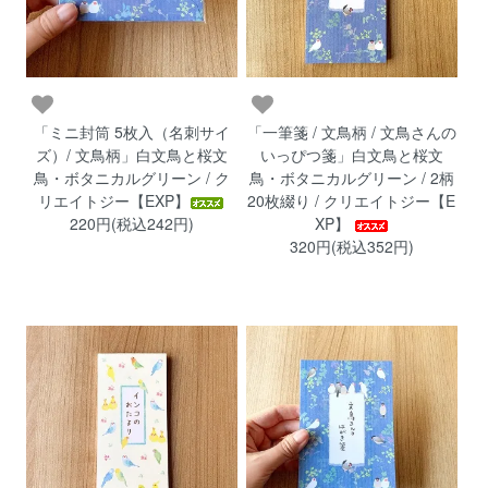
「ミニ封筒 5枚入（名刺サイ
「一筆箋 / 文鳥柄 / 文鳥さんの
ズ）/ 文鳥柄」白文鳥と桜文
いっぴつ箋」白文鳥と桜文
鳥・ボタニカルグリーン / ク
鳥・ボタニカルグリーン / 2柄
リエイトジー【EXP】
20枚綴り / クリエイトジー【E
220円(税込242円)
XP】
320円(税込352円)