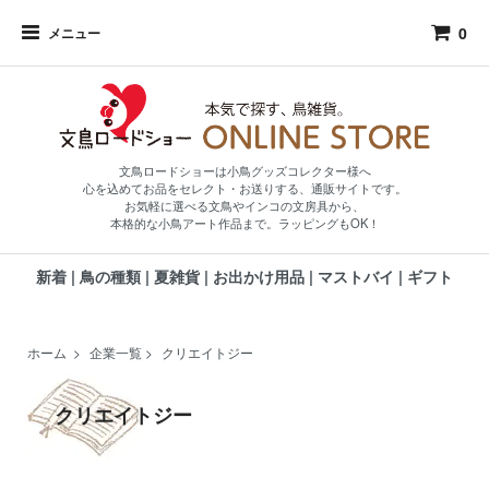
0
メニュー
文鳥ロードショーは小鳥グッズコレクター様へ
心を込めてお品をセレクト・お送りする、通販サイトです。
お気軽に選べる文鳥やインコの文房具から、
本格的な小鳥アート作品まで。ラッピングもOK！
新着
|
鳥の種類
|
夏雑貨
|
お出かけ用品
|
マストバイ
|
ギフト
ホーム
>
企業一覧
>
クリエイトジー
クリエイトジー