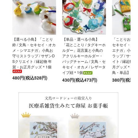
【選べる小鳥】「ことり
【単品・選べる小鳥】
「ことりおまもり
鈴 / 文鳥・セキセイ・オカ
「花とことり / タグキーホ
セキセイ・オカ
メ・シマエナガ」小鳥お
ルダー」花言葉と小鳥の
エナガ」小鳥お
守りストラップ / サザンD
アクリルキーホルダー・
ラップ / サザ
Sクリエイト / 縁起物 年
バッグチャーム / 文鳥・セ
イト / 縁起物
賀・お正月グッズ＊1個
キセイ・オカメ / レザータ
月グッズ＊【選
イプ紐＊1個
鳥・単品】
480円(税込528円)
430円(税込473円)
380円(税込4