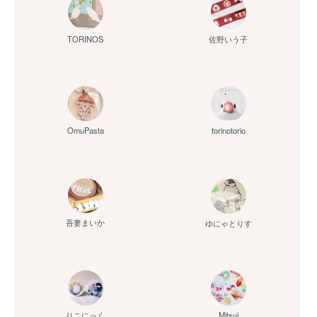
佐野いう子
TORINOS
OmuPasta
torinotorio
吾妻まいか
ゆにゃとりす
りこにっく
Mitsui