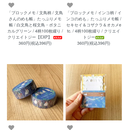
「ブロックメモ / 文鳥柄 / 文鳥
「ブロックメモ / インコ柄 / イ
さんのめも帳」たっぷりメモ
ンコのめも」たっぷりメモ帳 /
帳 / 白文鳥と桜文鳥・ボタニ
セキセイ＆コザクラ＆オカメe
カルグリーン / 4柄100枚綴り /
tc. / 4柄100枚綴り / クリエイ
クリエイトジー【EXP】
トジー
360円(税込396円)
360円(税込396円)