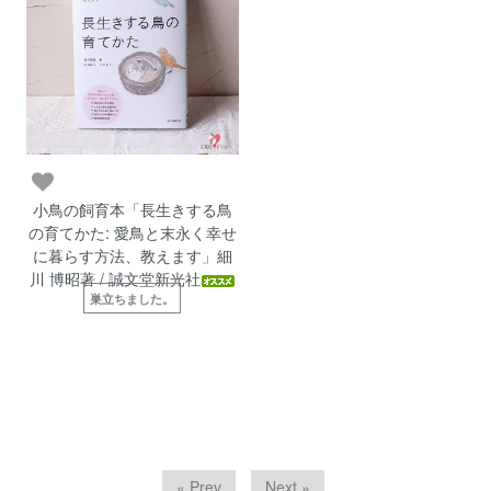
小鳥の飼育本「長生きする鳥
の育てかた: 愛鳥と末永く幸せ
に暮らす方法、教えます」細
川 博昭著 / 誠文堂新光社
巣立ちました。
« Prev
Next »