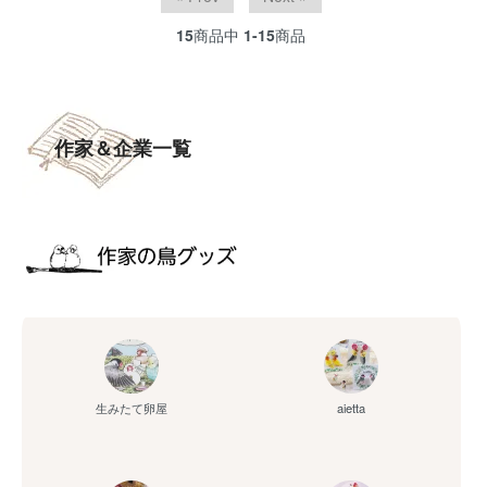
15
商品中
1-15
商品
作家＆企業一覧
aietta
生みたて卵屋