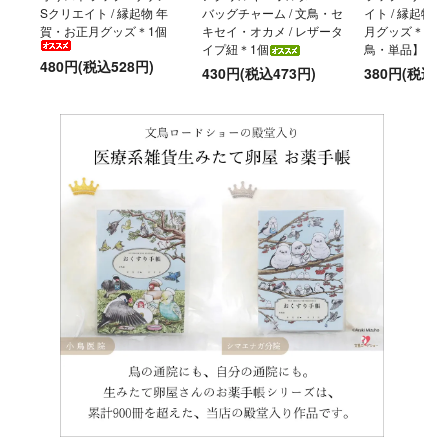
Sクリエイト / 縁起物 年
バッグチャーム / 文鳥・セ
イト / 縁起物
賀・お正月グッズ＊1個
キセイ・オカメ / レザータ
月グッズ＊【選
イプ紐＊1個
鳥・単品】
480円(税込528円)
430円(税込473円)
380円(税込4