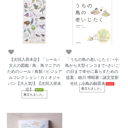
【次回入荷未定】「シール /
「うちの鳥の老いじたく: ~小
大人の図鑑 / 鳥」鳥マニアの
鳥から大型インコまで~さいご
ためのシール / 鳥類 / ビジュア
の日まで幸せに暮らすための
ルコレクション / カミオジャ
提案」細川 博昭著 / 誠文堂新
パン【大人気!】【次回入荷未
光社 / 小鳥の飼育本
巣立ちました。
定】
巣立ちました。