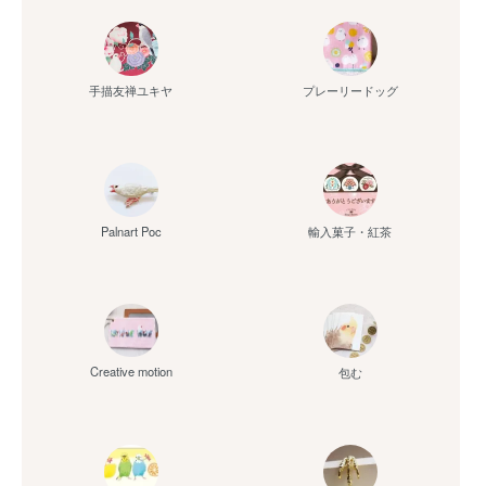
手描友禅ユキヤ
プレーリードッグ
Palnart Poc
輸入菓子・紅茶
Creative motion
包む