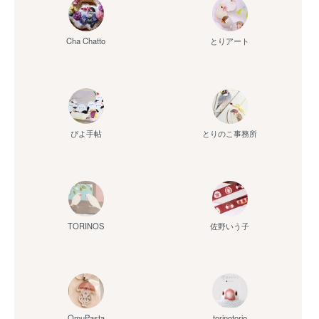
Cha Chatto
とりアート
ぴよ手帖
とりのこ事務所
佐野いう子
TORINOS
OmuPasta
torinotorio