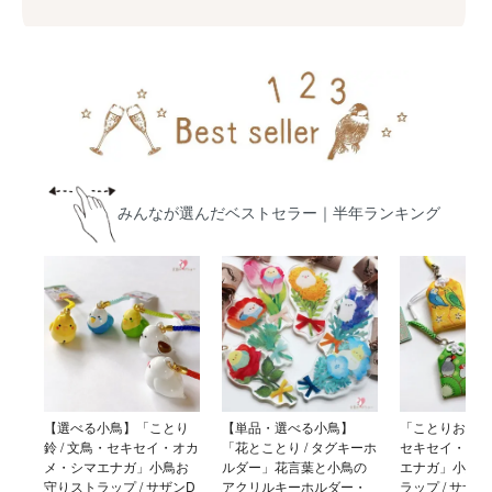
みんなが選んだベストセラー｜半年ランキング
【選べる小鳥】「ことり
【単品・選べる小鳥】
「ことりおまもり
鈴 / 文鳥・セキセイ・オカ
「花とことり / タグキーホ
セキセイ・オカ
メ・シマエナガ」小鳥お
ルダー」花言葉と小鳥の
エナガ」小鳥お
守りストラップ / サザンD
アクリルキーホルダー・
ラップ / サザ