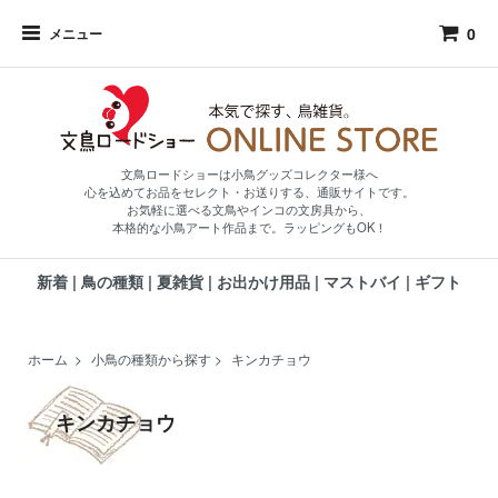
0
メニュー
文鳥ロードショーは小鳥グッズコレクター様へ
心を込めてお品をセレクト・お送りする、通販サイトです。
お気軽に選べる文鳥やインコの文房具から、
本格的な小鳥アート作品まで。ラッピングもOK！
新着
|
鳥の種類
|
夏雑貨
|
お出かけ用品
|
マストバイ
|
ギフト
ホーム
>
小鳥の種類から探す
>
キンカチョウ
キンカチョウ