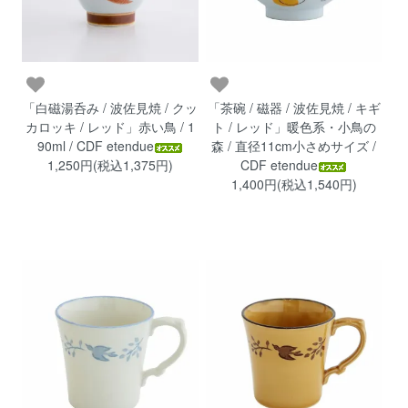
「白磁湯呑み / 波佐見焼 / クッ
「茶碗 / 磁器 / 波佐見焼 / キギ
カロッキ / レッド」赤い鳥 / 1
ト / レッド」暖色系・小鳥の
90ml / CDF etendue
森 / 直径11cm小さめサイズ /
1,250円(税込1,375円)
CDF etendue
1,400円(税込1,540円)