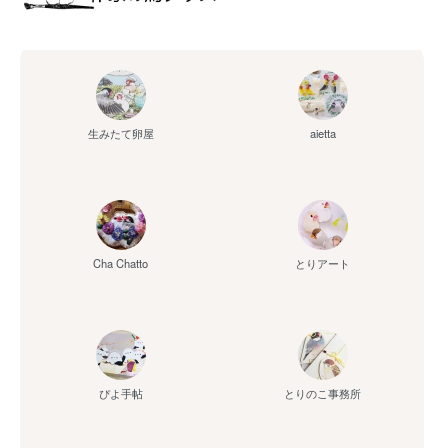
aietta
生みたて卵屋
Cha Chatto
とりアート
ぴよ手帖
とりのこ事務所