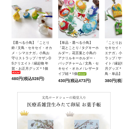
【選べる小鳥】「ことり
【単品・選べる小鳥】
「ことりおまもり
鈴 / 文鳥・セキセイ・オカ
「花とことり / タグキーホ
セキセイ・オカ
メ・シマエナガ」小鳥お
ルダー」花言葉と小鳥の
エナガ」小鳥お
守りストラップ / サザンD
アクリルキーホルダー・
ラップ / サザ
Sクリエイト / 縁起物 年
バッグチャーム / 文鳥・セ
イト / 縁起物
賀・お正月グッズ＊1個
キセイ・オカメ / レザータ
月グッズ＊【選
イプ紐＊1個
鳥・単品】
480円(税込528円)
430円(税込473円)
380円(税込4