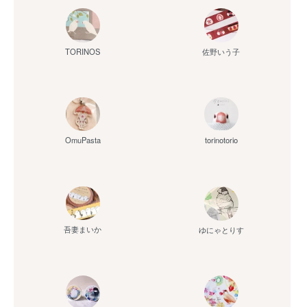
佐野いう子
TORINOS
OmuPasta
torinotorio
吾妻まいか
ゆにゃとりす