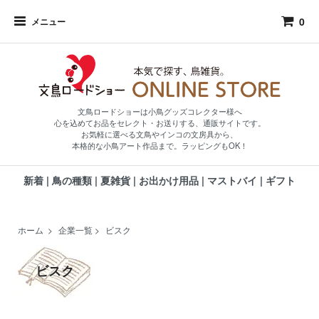
0
メニュー
文鳥ロードショーは小鳥グッズコレクター様へ
心を込めてお品をセレクト・お送りする、通販サイトです。
お気軽に選べる文鳥やインコの文房具から、
本格的な小鳥アート作品まで。ラッピングもOK！
新着
|
鳥の種類
|
夏雑貨
|
お出かけ用品
|
マストバイ
|
ギフト
ホーム
>
企業一覧
>
ビスク
ビスク