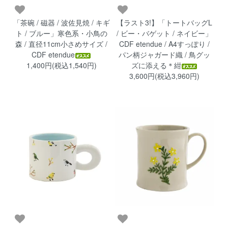
「茶碗 / 磁器 / 波佐見焼 / キギ
【ラスト3!】「トートバッグL
ト / ブルー」寒色系・小鳥の
/ ビー・バゲット / ネイビー」
森 / 直径11cm小さめサイズ /
CDF etendue / A4すっぽり /
CDF etendue
パン柄ジャガード織 / 鳥グッ
1,400円(税込1,540円)
ズに添える＊紺
3,600円(税込3,960円)