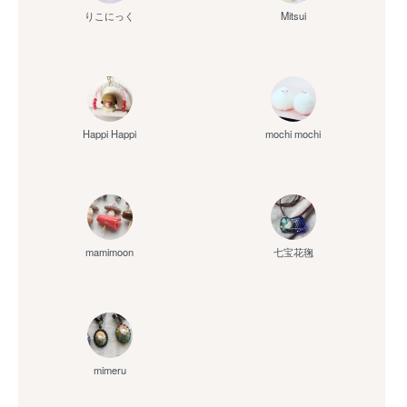
りこにっく
Mitsui
Happi Happi
mochi mochi
mamimoon
七宝花毱
mimeru