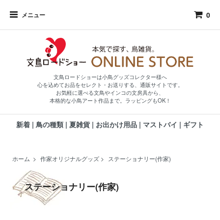
0
メニュー
文鳥ロードショーは小鳥グッズコレクター様へ
心を込めてお品をセレクト・お送りする、通販サイトです。
お気軽に選べる文鳥やインコの文房具から、
本格的な小鳥アート作品まで。ラッピングもOK！
新着
|
鳥の種類
|
夏雑貨
|
お出かけ用品
|
マストバイ
|
ギフト
ホーム
>
作家オリジナルグッズ
>
ステーショナリー(作家)
ステーショナリー(作家)