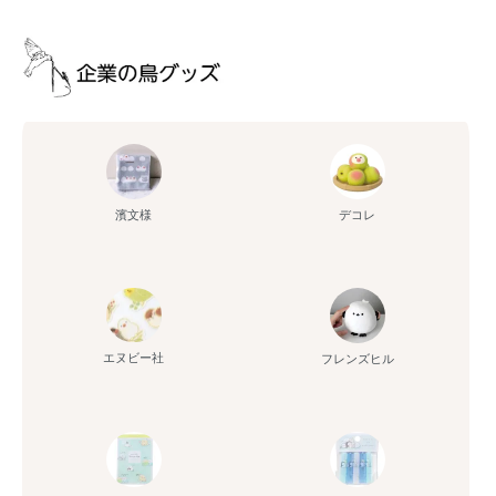
濱文様
デコレ
エヌビー社
フレンズヒル