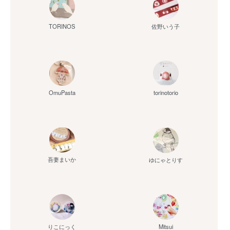
佐野いう子
TORINOS
OmuPasta
torinotorio
吾妻まいか
ゆにゃとりす
りこにっく
Mitsui