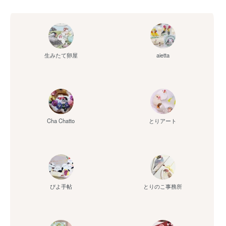
aietta
生みたて卵屋
Cha Chatto
とりアート
ぴよ手帖
とりのこ事務所