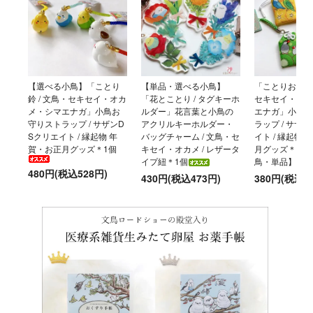
【選べる小鳥】「ことり
【単品・選べる小鳥】
「ことりおまもり
鈴 / 文鳥・セキセイ・オカ
「花とことり / タグキーホ
セキセイ・オカ
メ・シマエナガ」小鳥お
ルダー」花言葉と小鳥の
エナガ」小鳥お
守りストラップ / サザンD
アクリルキーホルダー・
ラップ / サザ
Sクリエイト / 縁起物 年
バッグチャーム / 文鳥・セ
イト / 縁起物
賀・お正月グッズ＊1個
キセイ・オカメ / レザータ
月グッズ＊【選
イプ紐＊1個
鳥・単品】
480円(税込528円)
430円(税込473円)
380円(税込4