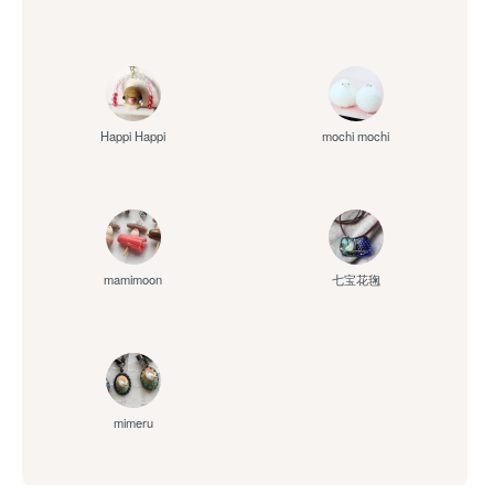
Happi Happi
mochi mochi
mamimoon
七宝花毱
mimeru