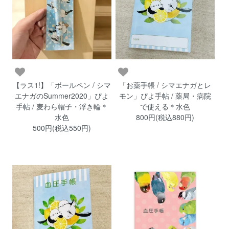
【ラス1!】「ボールペン / シマ
「お薬手帳 / シマエナガとレ
エナガのSummer2020」ぴよ
モン」ぴよ手帖 / 薬局・病院
手帖 / 麦わら帽子・浮き輪＊
で使える＊水色
水色
800円(税込880円)
500円(税込550円)