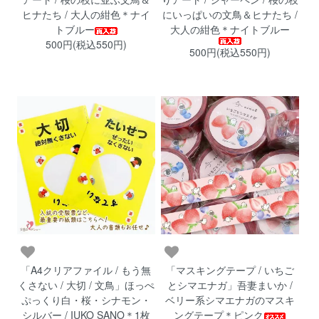
ヒナたち / 大人の紺色＊ナイ
にいっぱいの文鳥＆ヒナたち /
トブルー
大人の紺色＊ナイトブルー
500円(税込550円)
500円(税込550円)
「A4クリアファイル / もう無
「マスキングテープ / いちご
くさない / 大切 / 文鳥」ほっぺ
とシマエナガ」吾妻まいか /
ぷっくり白・桜・シナモン・
ベリー系シマエナガのマスキ
シルバー / IUKO SANO＊1枚
ングテープ＊ピンク