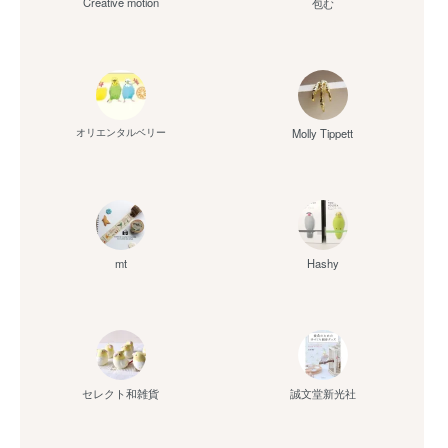
Creative motion
包む
Molly Tippett
オリエンタルベリー
mt
Hashy
セレクト和雑貨
誠文堂新光社