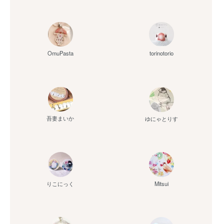
OmuPasta
torinotorio
吾妻まいか
ゆにゃとりす
りこにっく
Mitsui