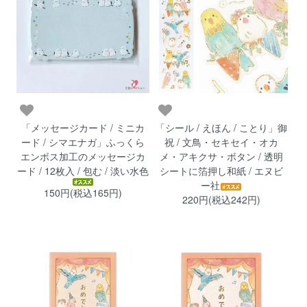
「メッセージカード / ミニカ
「シール / えほん / ことり」御
ード / シマエナガ」ふっくら
祝 / 文鳥・セキセイ・オカ
エンボス加工のメッセージカ
メ・アキクサ・ボタン / 透明
ード / 12枚入 / 包む / 淡い水色
シートに箔押し和紙 / エヌビ
ー社
150円(税込165円)
220円(税込242円)