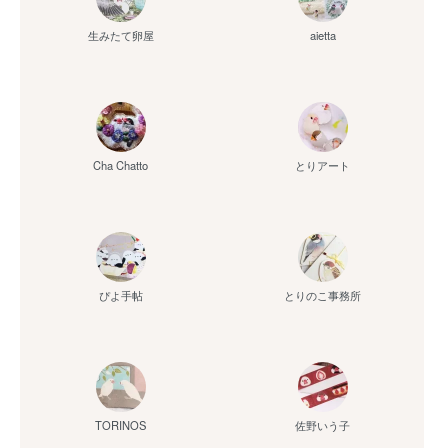
aietta
生みたて卵屋
Cha Chatto
とりアート
ぴよ手帖
とりのこ事務所
佐野いう子
TORINOS