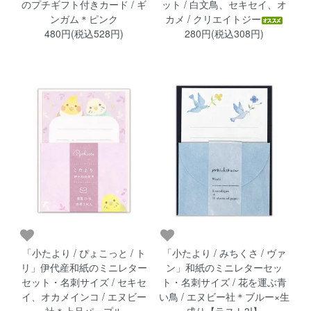
のプチギフト付きカード / ギ
ット / 白文鳥、セキセイ、オ
ンガム＊ピンク
カメ / クリエイトジー
480円(税込528円)
280円(税込308円)
「小たより / ぴょこっと / ト
「小たより / みちくさ / ヴァ
リ」伊代産和紙のミニレター
ン」和紙のミニレターセッ
セット・名刺サイズ / セキセ
ト・名刺サイズ / 花を運ぶ青
イ、オカメインコ / エヌビー
い鳥 / エヌビー社＊ブルー×生
社＊上品パープル
成り【ラスト3!】