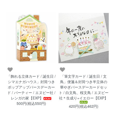
「飾れる立体カード / 誕生日 /
「筆文字カード / 誕生日 / 文
シマエナガハウス」封筒つき
鳥」便箋＆封筒つき半立体の
ポップアップバースデーカー
華やぎバースデーカードセッ
ド / パーティー / エヌビー社 /
ト / 白文鳥、桜文鳥 / エヌビー
レンガの家【EXP】
社＊生成り×イエロー【EXP】
500円(税込550円)
420円(税込462円)