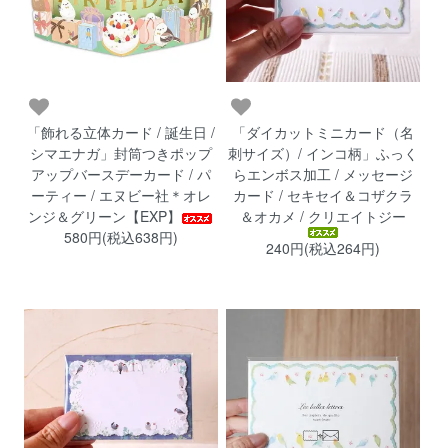
「飾れる立体カード / 誕生日 /
「ダイカットミニカード（名
シマエナガ」封筒つきポップ
刺サイズ）/ インコ柄」ふっく
アップバースデーカード / パ
らエンボス加工 / メッセージ
ーティー / エヌビー社＊オレ
カード / セキセイ＆コザクラ
ンジ＆グリーン【EXP】
＆オカメ / クリエイトジー
580円(税込638円)
240円(税込264円)