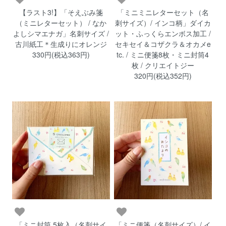
【ラスト3!】「そえぶみ箋
「ミニミニレターセット（名
（ミニレターセット） / なか
刺サイズ）/ インコ柄」ダイカ
よしシマエナガ」名刺サイズ /
ット・ふっくらエンボス加工 /
古川紙工＊生成りにオレンジ
セキセイ＆コザクラ＆オカメe
330円(税込363円)
tc. / ミニ便箋8枚・ミニ封筒4
枚 / クリエイトジー
320円(税込352円)
「ミニ封筒 5枚入（名刺サイ
「ミニ便箋（名刺サイズ）/ イ