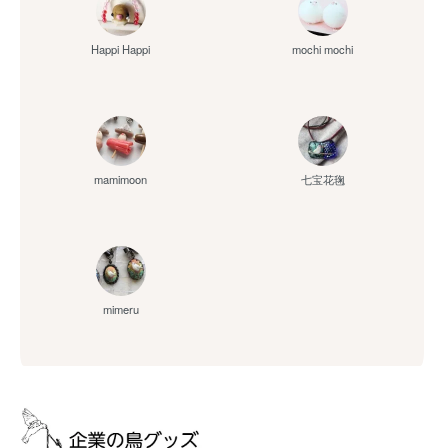
Happi Happi
mochi mochi
mamimoon
七宝花毱
mimeru