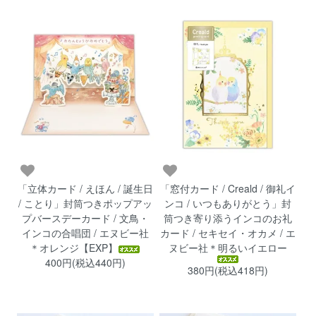
「立体カード / えほん / 誕生日
「窓付カード / Creald / 御礼イ
/ ことり」封筒つきポップアッ
ンコ / いつもありがとう」封
プバースデーカード / 文鳥・
筒つき寄り添うインコのお礼
インコの合唱団 / エヌビー社
カード / セキセイ・オカメ / エ
＊オレンジ【EXP】
ヌビー社＊明るいイエロー
400円(税込440円)
380円(税込418円)