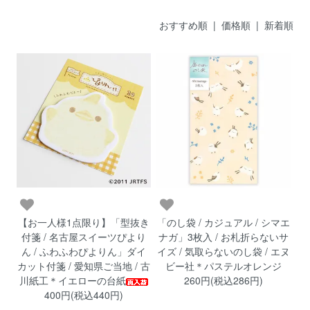
おすすめ順 |
価格順
|
新着順
【お一人様1点限り】「型抜き
「のし袋 / カジュアル / シマエ
付箋 / 名古屋スイーツぴより
ナガ」3枚入 / お札折らないサ
ん / ふわふわぴよりん」ダイ
イズ / 気取らないのし袋 / エヌ
カット付箋 / 愛知県ご当地 / 古
ビー社＊パステルオレンジ
川紙工＊イエローの台紙
260円(税込286円)
400円(税込440円)