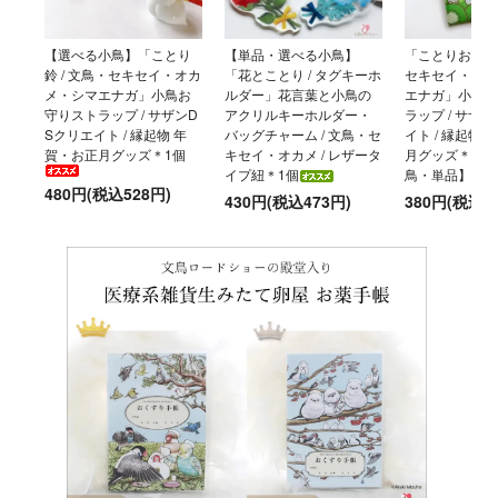
【選べる小鳥】「ことり
【単品・選べる小鳥】
「ことりおまもり
鈴 / 文鳥・セキセイ・オカ
「花とことり / タグキーホ
セキセイ・オカ
メ・シマエナガ」小鳥お
ルダー」花言葉と小鳥の
エナガ」小鳥お
守りストラップ / サザンD
アクリルキーホルダー・
ラップ / サザ
Sクリエイト / 縁起物 年
バッグチャーム / 文鳥・セ
イト / 縁起物
賀・お正月グッズ＊1個
キセイ・オカメ / レザータ
月グッズ＊【選
イプ紐＊1個
鳥・単品】
480円(税込528円)
430円(税込473円)
380円(税込4