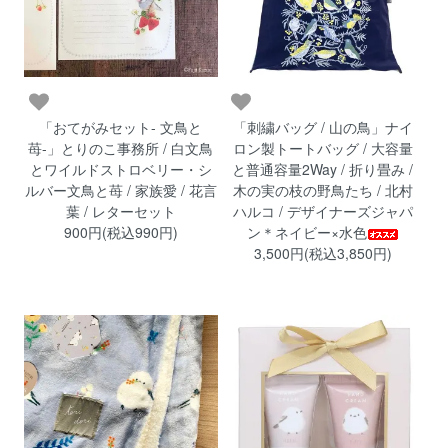
「おてがみセット- 文鳥と
「刺繍バッグ / 山の鳥」ナイ
苺-」とりのこ事務所 / 白文鳥
ロン製トートバッグ / 大容量
とワイルドストロベリー・シ
と普通容量2Way / 折り畳み /
ルバー文鳥と苺 / 家族愛 / 花言
木の実の枝の野鳥たち / 北村
葉 / レターセット
ハルコ / デザイナーズジャパ
900円(税込990円)
ン＊ネイビー×水色
3,500円(税込3,850円)