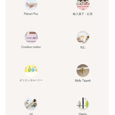
Palnart Poc
輸入菓子・紅茶
Creative motion
包む
Molly Tippett
オリエンタルベリー
mt
Hashy