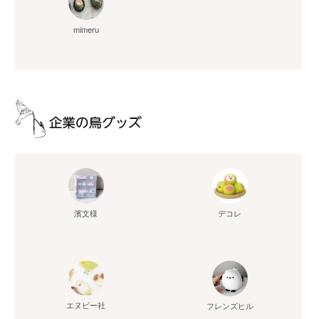
mimeru
濱文様
デコレ
エヌビー社
フレンズヒル