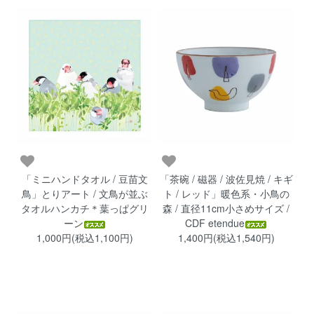
「ミニハンドタオル / 豆苗文
「茶碗 / 磁器 / 波佐見焼 / キギ
鳥」とりアート / 文鳥が並ぶ
ト / レッド」暖色系・小鳥の
タオルハンカチ＊葉っぱグリ
森 / 直径11cm小さめサイズ /
ーン
CDF etendue
1,000円(税込1,100円)
1,400円(税込1,540円)