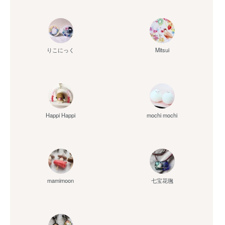
りこにっく
Mitsui
Happi Happi
mochi mochi
mamimoon
七宝花毱