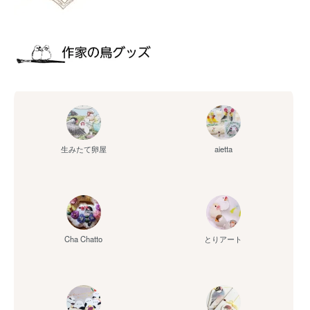
aietta
生みたて卵屋
Cha Chatto
とりアート