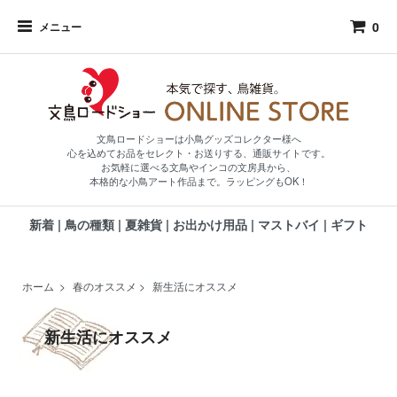
0
メニュー
文鳥ロードショーは小鳥グッズコレクター様へ
心を込めてお品をセレクト・お送りする、通販サイトです。
お気軽に選べる文鳥やインコの文房具から、
本格的な小鳥アート作品まで。ラッピングもOK！
新着
|
鳥の種類
|
夏雑貨
|
お出かけ用品
|
マストバイ
|
ギフト
ホーム
>
春のオススメ
>
新生活にオススメ
新生活にオススメ