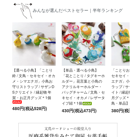
みんなが選んだベストセラー｜半年ランキング
【選べる小鳥】「ことり
【単品・選べる小鳥】
「ことりおまもり
鈴 / 文鳥・セキセイ・オカ
「花とことり / タグキーホ
セキセイ・オカ
メ・シマエナガ」小鳥お
ルダー」花言葉と小鳥の
エナガ」小鳥お
守りストラップ / サザンD
アクリルキーホルダー・
ラップ / サザ
Sクリエイト / 縁起物 年
バッグチャーム / 文鳥・セ
イト / 縁起物
賀・お正月グッズ＊1個
キセイ・オカメ / レザータ
月グッズ＊【選
イプ紐＊1個
鳥・単品】
480円(税込528円)
430円(税込473円)
380円(税込4