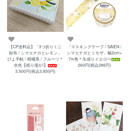
【CP送料込】「3つ折りミニ
「マスキングテープ / SAIEN /
財布 / シマエナガとレモン」
シマエナガとミモザ」幅2cm×
ぴよ手帖 / 柑橘系 / フルーツ＊
7m巻＊生成りイエロー
水色【残り僅か!】
260円(税込286円)
3,500円(税込3,850円)