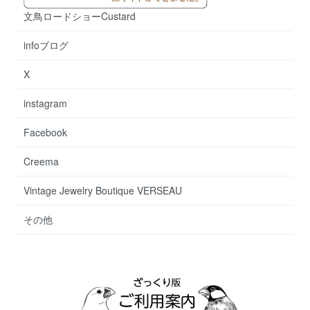
文鳥ロードショーCustard
infoブログ
X
instagram
Facebook
Creema
Vintage Jewelry Boutique VERSEAU
その他