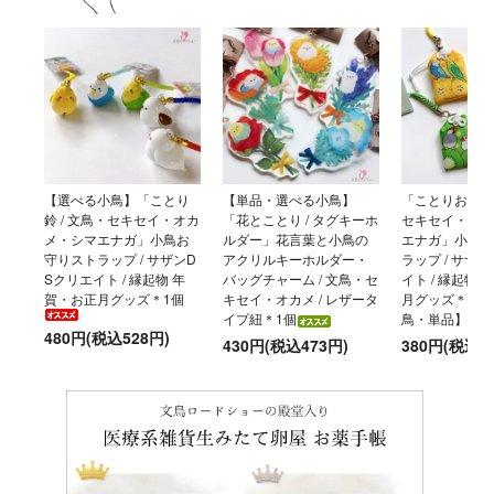
【選べる小鳥】「ことり
【単品・選べる小鳥】
「ことりおまもり
鈴 / 文鳥・セキセイ・オカ
「花とことり / タグキーホ
セキセイ・オカ
メ・シマエナガ」小鳥お
ルダー」花言葉と小鳥の
エナガ」小鳥お
守りストラップ / サザンD
アクリルキーホルダー・
ラップ / サザ
Sクリエイト / 縁起物 年
バッグチャーム / 文鳥・セ
イト / 縁起物
賀・お正月グッズ＊1個
キセイ・オカメ / レザータ
月グッズ＊【選
イプ紐＊1個
鳥・単品】
480円(税込528円)
430円(税込473円)
380円(税込4