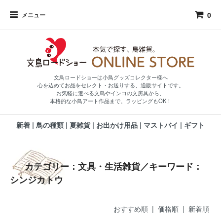
0
メニュー
文鳥ロードショーは小鳥グッズコレクター様へ
心を込めてお品をセレクト・お送りする、通販サイトです。
お気軽に選べる文鳥やインコの文房具から、
本格的な小鳥アート作品まで。ラッピングもOK！
新着
|
鳥の種類
|
夏雑貨
|
お出かけ用品
|
マストバイ
|
ギフト
カテゴリー：文具・生活雑貨／キーワード：
シンジカトウ
おすすめ順 |
価格順
|
新着順