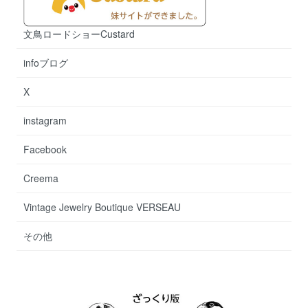
文鳥ロードショーCustard
infoブログ
X
instagram
Facebook
Creema
Vintage Jewelry Boutique VERSEAU
その他