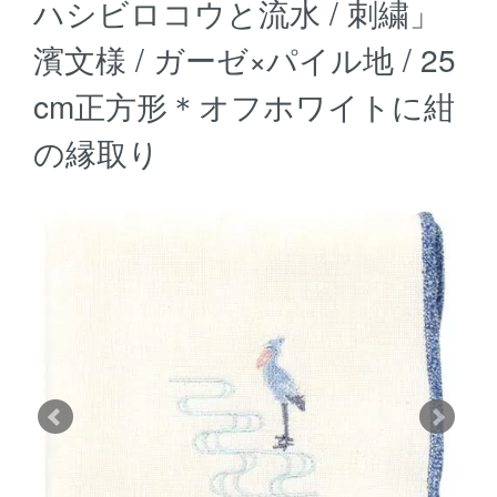
ハシビロコウと流水 / 刺繍」
濱文様 / ガーゼ×パイル地 / 25
cm正方形＊オフホワイトに紺
の縁取り