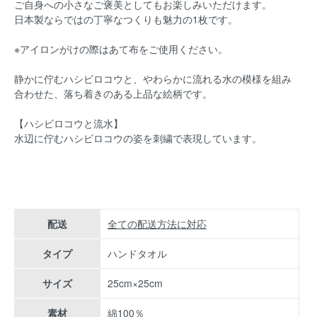
ご自身への小さなご褒美としてもお楽しみいただけます。
日本製ならではの丁寧なつくりも魅力の1枚です。
※アイロンがけの際はあて布をご使用ください。
静かに佇むハシビロコウと、やわらかに流れる水の模様を組み
合わせた、落ち着きのある上品な絵柄です。
【ハシビロコウと流水】
水辺に佇むハシビロコウの姿を刺繍で表現しています。
配送
全ての配送方法に対応
タイプ
ハンドタオル
サイズ
25cm×25cm
素材
綿100％