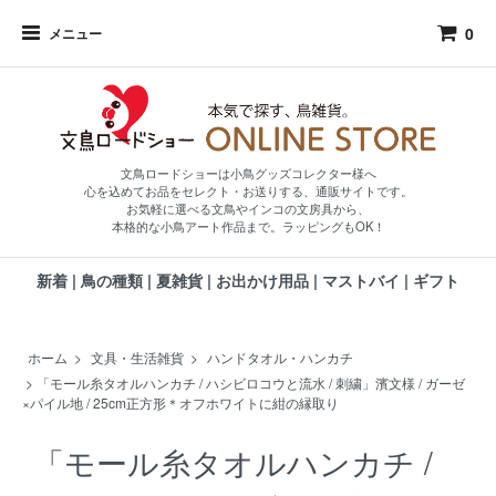
0
メニュー
文鳥ロードショーは小鳥グッズコレクター様へ
心を込めてお品をセレクト・お送りする、通販サイトです。
お気軽に選べる文鳥やインコの文房具から、
本格的な小鳥アート作品まで。ラッピングもOK！
新着
|
鳥の種類
|
夏雑貨
|
お出かけ用品
|
マストバイ
|
ギフト
ホーム
>
文具・生活雑貨
>
ハンドタオル・ハンカチ
>
「モール糸タオルハンカチ / ハシビロコウと流水 / 刺繍」濱文様 / ガーゼ
×パイル地 / 25cm正方形＊オフホワイトに紺の縁取り
「モール糸タオルハンカチ /