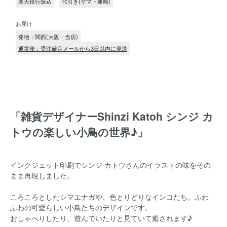
楽天銀行振込
代引き(ヤマト運輸)
お届け
発地：関西(大阪・当店)
通常便：受注確定メールから3日以内に発送
「雑貨デザイナーShinzi Katoh シンジ カ
トウの楽しい小鳥の世界♪」
インクジェット印刷でシンジ カトウさんのイラストの味をその
まま再現しました。
ころころとしたシマエナガや、色とりどりなインコたち。ふわ
ふわの可愛らしい小鳥たちのデザインです。
おしゃべりしたり、遊んでいたりと見ていて癒されます♪