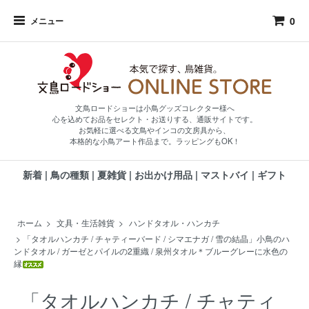
0
メニュー
文鳥ロードショーは小鳥グッズコレクター様へ
心を込めてお品をセレクト・お送りする、通販サイトです。
お気軽に選べる文鳥やインコの文房具から、
本格的な小鳥アート作品まで。ラッピングもOK！
新着
|
鳥の種類
|
夏雑貨
|
お出かけ用品
|
マストバイ
|
ギフト
ホーム
>
文具・生活雑貨
>
ハンドタオル・ハンカチ
>
「タオルハンカチ / チャティーバード / シマエナガ / 雪の結晶」小鳥のハ
ンドタオル / ガーゼとパイルの2重織 / 泉州タオル＊ブルーグレーに水色の
縁
「タオルハンカチ / チャティ