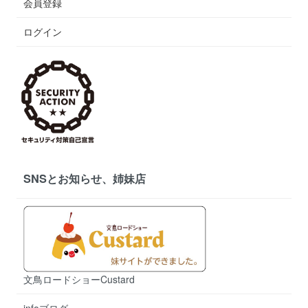
会員登録
ログイン
SNSとお知らせ、姉妹店
文鳥ロードショーCustard
infoブログ