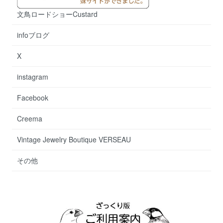
文鳥ロードショーCustard
infoブログ
X
instagram
Facebook
Creema
Vintage Jewelry Boutique VERSEAU
その他