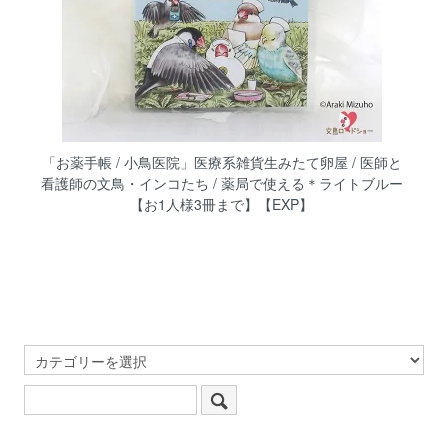
「お薬手帳 / 小鳥医院」医療系雑貨生みたて卵屋 / 医師と
看護師の文鳥・インコたち / 薬局で使える＊ライトブルー
【お1人様3冊まで】【EXP】