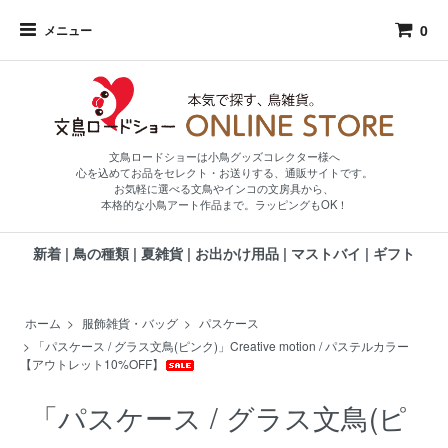
0
メニュー
文鳥ロードショーは小鳥グッズコレクター様へ
心を込めてお品をセレクト・お送りする、通販サイトです。
お気軽に選べる文鳥やインコの文房具から、
本格的な小鳥アート作品まで。ラッピングもOK！
新着
|
鳥の種類
|
夏雑貨
|
お出かけ用品
|
マストバイ
|
ギフト
ホーム
>
服飾雑貨・バッグ
>
パスケース
>
「パスケース / グラス文鳥(ピンク)」Creative motion / パステルカラー
【アウトレット10%OFF】
「パスケース / グラス文鳥(ピ