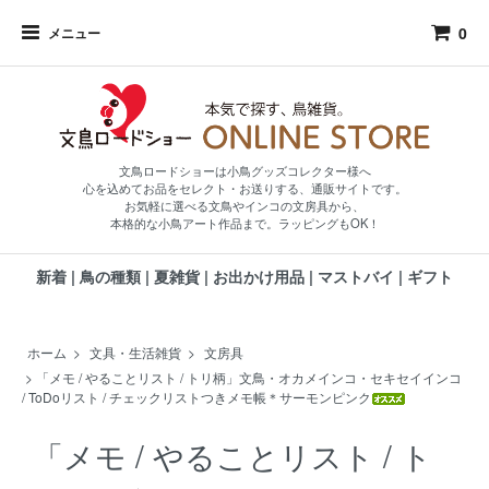
0
メニュー
文鳥ロードショーは小鳥グッズコレクター様へ
心を込めてお品をセレクト・お送りする、通販サイトです。
お気軽に選べる文鳥やインコの文房具から、
本格的な小鳥アート作品まで。ラッピングもOK！
新着
|
鳥の種類
|
夏雑貨
|
お出かけ用品
|
マストバイ
|
ギフト
ホーム
>
文具・生活雑貨
>
文房具
>
「メモ / やることリスト / トリ柄」文鳥・オカメインコ・セキセイインコ
/ ToDoリスト / チェックリストつきメモ帳＊サーモンピンク
「メモ / やることリスト / ト