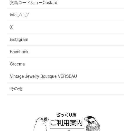
文鳥ロードショーCustard
infoブログ
X
instagram
Facebook
Creema
Vintage Jewelry Boutique VERSEAU
その他