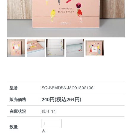
型番
SQ-SPMDSN-MD91802106
240円(税込264円)
販売価格
在庫状況
残り 14
数量
点