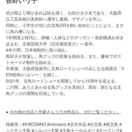
幼少期より暇があれば絵を描く、お絵かき少女であり、
大阪府
立工芸高校の美術科へ通学し素描、デザインを学ぶ。
同時に、小学生の頃に白文鳥2羽を飼い始めたことにより、まさ
に鳥の虜になる。
1年間浪人時代に、静物・人体などのデッサン・色彩構成を叩き
込まれ、京都芸術大学（旧京都造形大）へ進学。
4年の間、日本画制作に取り組む。
鳥好きが加速し、鳥グッズの収集を始める。また、趣味でポス
トカードの制作を始める。
卒業後、大阪府箕面市に文鳥ロードショーの元になる雑貨店「V
ERSEAUバルソー」を開く。
2021年、文鳥ロードショーを開業してから10周年を迎える。
この間、ありとあらゆる鳥グッズを見続け、現在、新たなる文
鳥グッズの展開を目指している。
●
その他の当店と作家さんコラボ作品も、ぜひご覧ください。
検索用：#IUKOSANO #iukosano #店主作品 #白文鳥 #桜文鳥 #
シナモン文鳥 #シルバー文鳥 #文鳥キーホルダー #キーリング
#