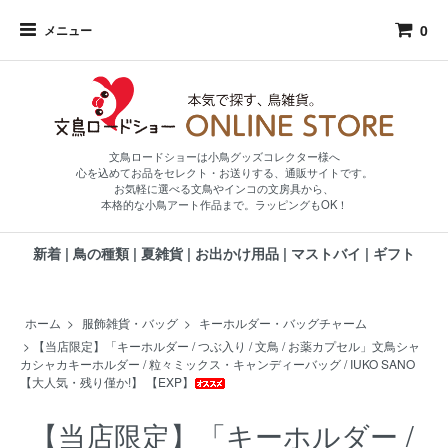
0
メニュー
文鳥ロードショーは小鳥グッズコレクター様へ
心を込めてお品をセレクト・お送りする、通販サイトです。
お気軽に選べる文鳥やインコの文房具から、
本格的な小鳥アート作品まで。ラッピングもOK！
新着
|
鳥の種類
|
夏雑貨
|
お出かけ用品
|
マストバイ
|
ギフト
ホーム
>
服飾雑貨・バッグ
>
キーホルダー・バッグチャーム
>
【当店限定】「キーホルダー / つぶ入り / 文鳥 / お薬カプセル」文鳥シャ
カシャカキーホルダー / 粒々ミックス・キャンディーバッグ / IUKO SANO
【大人気・残り僅か!】 【EXP】
【当店限定】「キーホルダー /