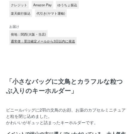
クレジット
Amazon Pay
ゆうちょ振込
楽天銀行振込
代引き(ヤマト運輸)
お届け
発地：関西(大阪・当店)
通常便：受注確定メールから3日以内に発送
「小さなバッグに文鳥とカラフルな粒つ
ぶ入りのキーホルダー」
ビニールバッグに2羽の文鳥のお顔、お薬のカプセルミニチュア
と粒を閉じ込めました。
かわいいがギュッと詰まったキーホルダーです。
イベントで沢山の方に選んでいただいている、大人気作