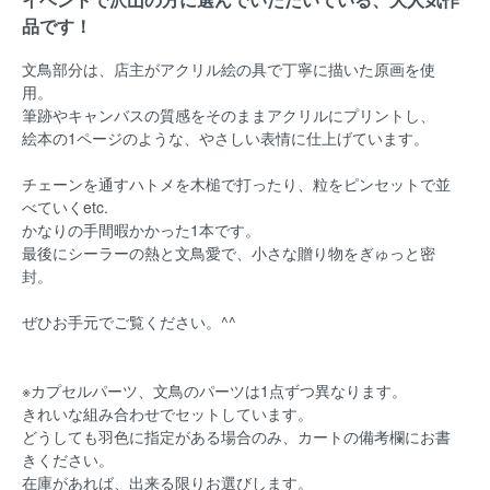
品です！
文鳥部分は、店主がアクリル絵の具で丁寧に描いた原画を使
用。
筆跡やキャンバスの質感をそのままアクリルにプリントし、
絵本の1ページのような、やさしい表情に仕上げています。
チェーンを通すハトメを木槌で打ったり、粒をピンセットで並
べていくetc.
かなりの手間暇かかった1本です。
最後にシーラーの熱と文鳥愛で、小さな贈り物をぎゅっと密
封。
ぜひお手元でご覧ください。^^
※カプセルパーツ、文鳥のパーツは1点ずつ異なります。
きれいな組み合わせでセットしています。
どうしても羽色に指定がある場合のみ、カートの備考欄にお書
きください。
在庫があれば、出来る限りお選びします。