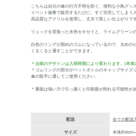
こちらは自分の傘の行方不明を防ぐ、便利な小鳥グッ
イベント催事で販売するたびに、すぐ完売してしまう
高品質なアクリルを使用し、丈夫で美しい仕上がりで
リュックを背負った水色セキセイと、ライムグリーンの
白色のリングが固めのゴムになっているので、太めの
くるくると通すことができます。
＊台紙のデザインは入荷時期により変わります。(本体
＊ゴムリングの部分がペットボトルのキャップサイズ
傘の取手に通してご使用ください。
＊裏面は強い力で引っ掻くと印刷面が削れる可能性が
配送
全ての配送
サイズ
本体約4cm×