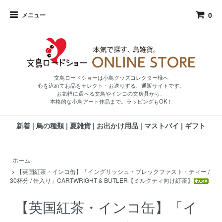
0
メニュー
文鳥ロードショーは小鳥グッズコレクター様へ
心を込めてお品をセレクト・お送りする、通販サイトです。
お気軽に選べる文鳥やインコの文房具から、
本格的な小鳥アート作品まで。ラッピングもOK！
新着
|
鳥の種類
|
夏雑貨
|
お出かけ用品
|
マストバイ
|
ギフト
ホーム
>
【英国紅茶・インコ缶】「イングリッシュ・ブレックファスト・ティー /
30杯分 / 缶入り」CARTWRIGHT & BUTLER【ミルクティ向け紅茶】
【英国紅茶・インコ缶】「イ