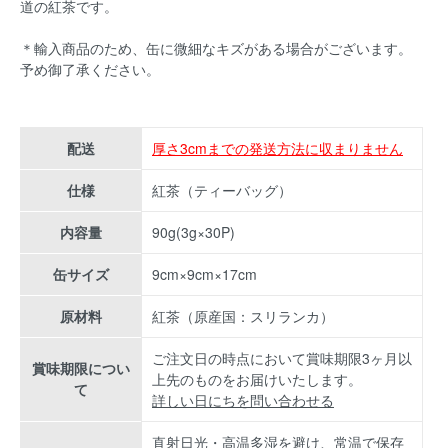
道の紅茶です。
＊輸入商品のため、缶に微細なキズがある場合がございます。
予め御了承ください。
配送
厚さ3cmまでの発送方法に収まりません
仕様
紅茶（ティーバッグ）
内容量
90g(3g×30P)
缶サイズ
9cm×9cm×17cm
原材料
紅茶（原産国：スリランカ）
ご注文日の時点において賞味期限3ヶ月以
賞味期限につい
上先のものをお届けいたします。
て
詳しい日にちを問い合わせる
直射日光・高温多湿を避け、常温で保存