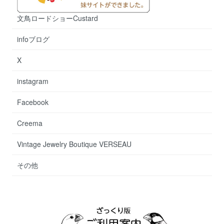
文鳥ロードショーCustard
infoブログ
X
instagram
Facebook
Creema
Vintage Jewelry Boutique VERSEAU
その他