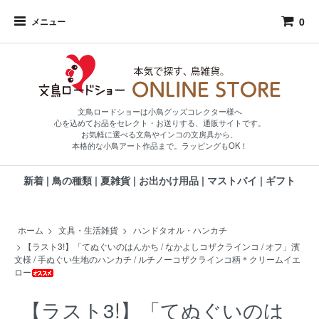
0
メニュー
文鳥ロードショーは小鳥グッズコレクター様へ
心を込めてお品をセレクト・お送りする、通販サイトです。
お気軽に選べる文鳥やインコの文房具から、
本格的な小鳥アート作品まで。ラッピングもOK！
新着
|
鳥の種類
|
夏雑貨
|
お出かけ用品
|
マストバイ
|
ギフト
ホーム
>
文具・生活雑貨
>
ハンドタオル・ハンカチ
>
【ラスト3!】「てぬぐいのはんかち / なかよしコザクラインコ / オフ」濱
文様 / 手ぬぐい生地のハンカチ / ルチノーコザクラインコ柄＊クリームイエ
ロー
【ラスト3!】「てぬぐいのは