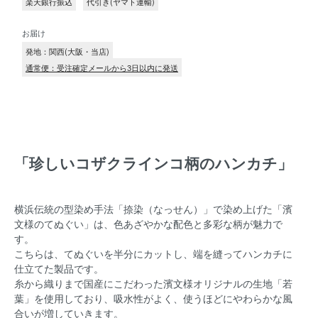
楽天銀行振込
代引き(ヤマト運輸)
お届け
発地：関西(大阪・当店)
通常便：受注確定メールから3日以内に発送
「珍しいコザクラインコ柄のハンカチ」
横浜伝統の型染め手法「捺染（なっせん）」で染め上げた「濱
文様のてぬぐい」は、
色あざやかな配色と多彩な柄が魅力で
す。
こちらは、てぬぐいを半分にカットし、端を縫ってハンカチに
仕立てた製品です。
糸から織りまで国産にこだわった濱文様オリジナルの生地「若
葉」を使用しており、
吸水性がよく、使うほどにやわらかな風
合いが増していきます。