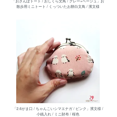
「おさんぽトート / おしくら文鳥 / グレー×ベージュ」お
散歩用ミニトート / くっついたお餅白文鳥 / 濱文様
「2.6がま口 / ちゃんこいシマエナガ / ピンク」濱文様 /
小銭入れ / ミニ財布 / 桜色