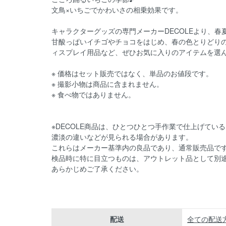
文鳥×いちごでかわいさの相乗効果です。
キャラクターグッズの専門メーカーDECOLEより、
甘酸っぱいイチゴやチョコをはじめ、春の色とりどり
ィスプレイ用品など、ぜひお気に入りのアイテムを選
※ 価格はセット販売ではなく、単品のお値段です。
※ 撮影小物は商品に含まれません。
※ 食べ物ではありません。
※DECOLE商品は、ひとつひとつ手作業で仕上げてい
濃淡の違いなどが見られる場合があります。
これらはメーカー基準内の良品であり、通常販売品で
検品時に特に目立つものは、アウトレット品として別
あらかじめご了承ください。
配送
全ての配送