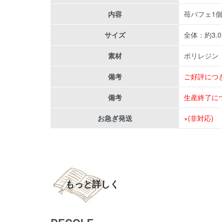
内容
苺パフェ1
サイズ
全体：約3.0×
素材
ポリレジン
備考
ご好評につ
備考
生産終了に
お急ぎ発送
×(非対応)
もっと詳しく