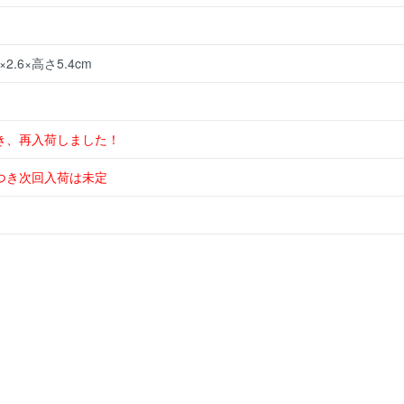
個
2.6×高さ5.4cm
き、再入荷しました！
つき次回入荷は未定