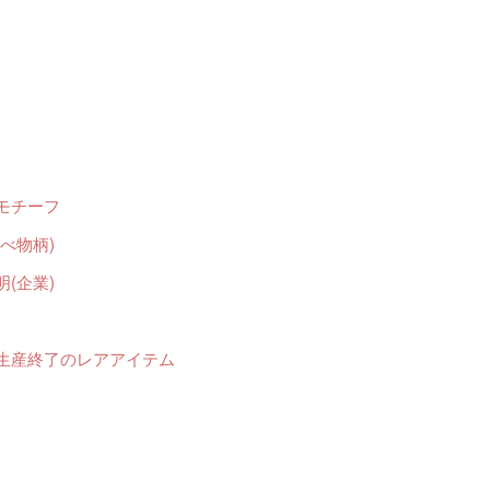
モチーフ
べ物柄)
(企業)
生産終了のレアアイテム