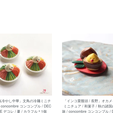
鳥冷やし中華」文鳥の冷麺ミニチ
「インコ栗饅頭 / 長野」オカ
 concombre コンコンブル / DEC
ミニチュア / 和菓子 / 秋の諸
LE デコレ / 夏 / カラフル＊1個
旅 / concombre コンコンブル / 