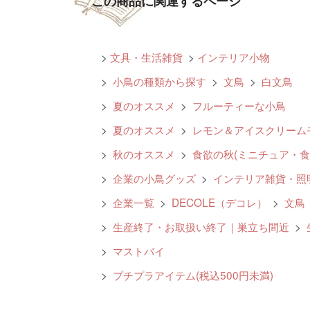
この商品に関連するページ
>
文具・生活雑貨
>
インテリア小物
>
小鳥の種類から探す
>
文鳥
>
白文鳥
>
夏のオススメ
>
フルーティーな小鳥
>
夏のオススメ
>
レモン＆アイスクリーム
>
秋のオススメ
>
食欲の秋(ミニチュア・食
>
企業の小鳥グッズ
>
インテリア雑貨・照明
>
企業一覧
>
DECOLE（デコレ）
>
文鳥
>
生産終了・お取扱い終了｜巣立ち間近
>
>
マストバイ
>
プチプラアイテム(税込500円未満)