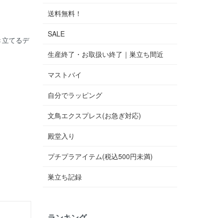
送料無料！
SALE
き立てるデ
生産終了・お取扱い終了｜巣立ち間近
マストバイ
自分でラッピング
文鳥エクスプレス(お急ぎ対応)
殿堂入り
プチプラアイテム(税込500円未満)
巣立ち記録
ランキング