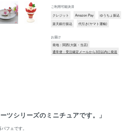
ご利用可能決済
クレジット
Amazon Pay
ゆうちょ振込
楽天銀行振込
代引き(ヤマト運輸)
お届け
発地：関西(大阪・当店)
通常便：受注確定メールから3日以内に発送
イーツシリーズのミニチュアです。」
、苺パフェです。