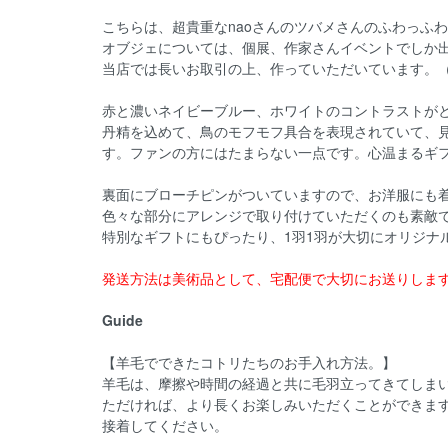
こちらは、超貴重なnaoさんのツバメさんのふわっふ
オブジェについては、個展、作家さんイベントでしか
当店では長いお取引の上、作っていただいています。
赤と濃いネイビーブルー、ホワイトのコントラストが
丹精を込めて、鳥のモフモフ具合を表現されていて、
す。ファンの方にはたまらない一点です。心温まるギ
裏面にブローチピンがついていますので、お洋服にも
色々な部分にアレンジで取り付けていただくのも素敵
特別なギフトにもぴったり、1羽1羽が大切にオリジナ
発送方法は美術品として、宅配便で大切にお送りしま
Guide
【羊毛でできたコトリたちのお手入れ方法。】
羊毛は、摩擦や時間の経過と共に毛羽立ってきてしま
ただければ、より長くお楽しみいただくことができま
接着してください。