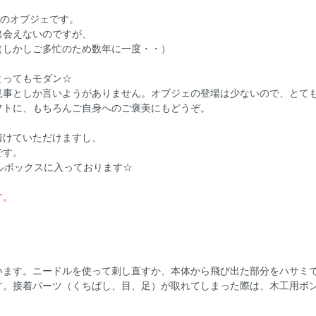
わのオブジェです。
出会えないのですが、
（しかしご多忙のため数年に一度・・）
とってもモダン☆
見事としか言いようがありません。オブジェの登場は少ないので、とて
フトに、もちろんご自身へのご褒美にもどうぞ。
着けていただけますし、
です。
ルボックスに入っております☆
す。
います。ニードルを使って刺し直すか、本体から飛び出た部分をハサミ
す。接着パーツ（くちばし、目、足）が取れてしまった際は、木工用ボ