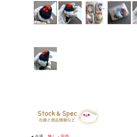
● 在庫
無し・完売