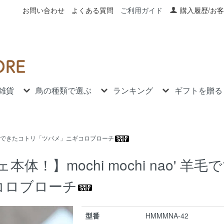
お問い合わせ
よくある質問
ご利用ガイド
購入履歴/お
雑貨
鳥の種類で選ぶ
ランキング
ギフトを贈る
 羊毛でできたコトリ「ツバメ」ニギコロブローチ
！】mochi mochi nao' 羊毛
コロブローチ
型番
HMMMNA-42